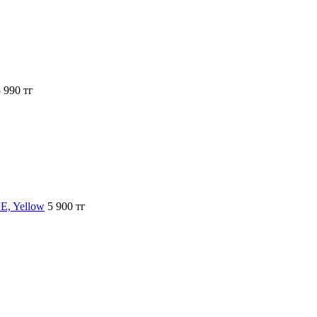
 990 тг
E, Yellow
5 900 тг