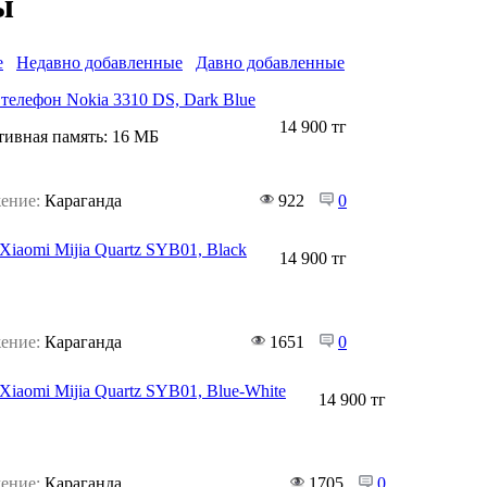
ы
е
Недавно добавленные
Давно добавленные
елефон Nokia 3310 DS, Dark Blue
14 900 тг
ивная память:
16 МБ
ение:
Караганда
922
0
Xiaomi Mijia Quartz SYB01, Black
14 900 тг
ение:
Караганда
1651
0
Xiaomi Mijia Quartz SYB01, Blue-White
14 900 тг
ение:
Караганда
1705
0