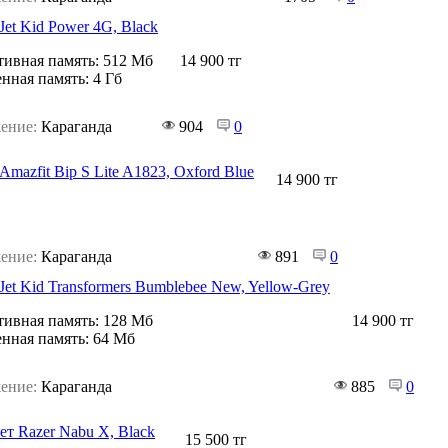
Jet Kid Power 4G, Black
ивная память:
512 Мб
14 900 тг
нная память:
4 Гб
ение:
Караганда
904
0
mazfit Bip S Lite A1823, Oxford Blue
14 900 тг
ение:
Караганда
891
0
Jet Kid Transformers Bumblebee New, Yellow-Grey
ивная память:
128 Мб
14 900 тг
нная память:
64 Мб
ение:
Караганда
885
0
ет Razer Nabu X, Black
15 500 тг