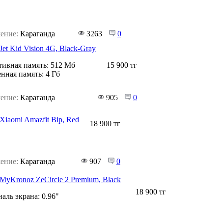
ение:
Караганда
3263
0
et Kid Vision 4G, Black-Gray
ивная память:
512 Мб
15 900 тг
нная память:
4 Гб
ение:
Караганда
905
0
Xiaomi Amazfit Bip, Red
18 900 тг
ение:
Караганда
907
0
MyKronoz ZeCircle 2 Premium, Black
18 900 тг
аль экрана:
0.96"