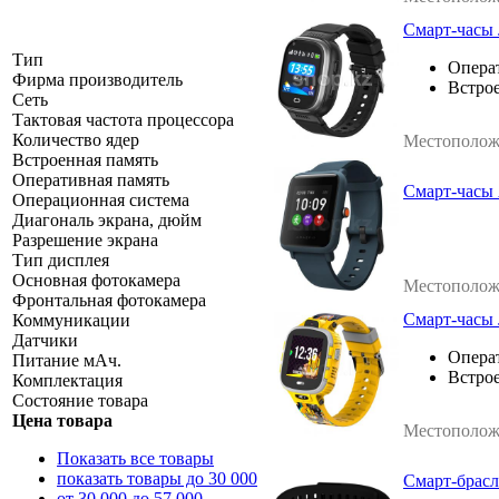
Смарт-часы 
Тип
Операт
Фирма производитель
Встрое
Сеть
Тактовая частота процессора
Количество ядер
Местополож
Встроенная память
Оперативная память
Смарт-часы A
Операционная система
Диагональ экрана, дюйм
Разрешение экрана
Тип дисплея
Основная фотокамера
Местополож
Фронтальная фотокамера
Смарт-часы 
Коммуникации
Датчики
Операт
Питание мАч.
Встрое
Комплектация
Состояние товара
Цена товара
Местополож
Показать все товары
показать товары до 30 000
Смарт-брасл
от 30 000 до 57 000