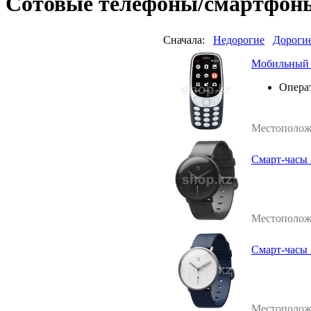
Сотовые телефоны/смартфон
Сначала:
Недорогие
Дороги
Мобильный т
Операт
Местополож
Смарт-часы 
Местополож
Смарт-часы 
Местополож