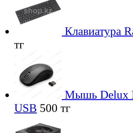
Клавиатура R
тг
Мышь Delux 
USB
500 тг