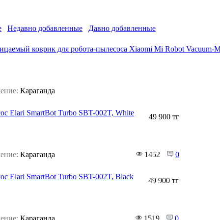
е
Недавно добавленные
Давно добавленные
ицаемый коврик для робота-пылесоса Xiaomi Mi Robot Vacuu
ение:
Караганда
ос Elari SmartBot Turbo SBT-002T, White
49 900 тг
ение:
Караганда
1452
0
с Elari SmartBot Turbo SBT-002T, Black
49 900 тг
ение:
Караганда
1519
0