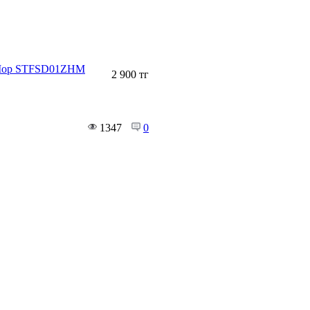
m-Mop STFSD01ZHM
2 900 тг
1347
0