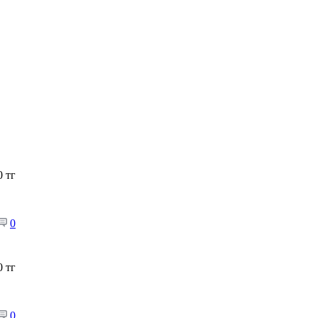
0 тг
0
0 тг
0