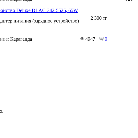
ройство Deluxe DLAС-342-5525, 65W
2 300 тг
аптер питания (зарядное устройство)
ние:
Караганда
4947
0
о.