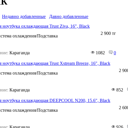
ПК
Недавно добавленные
Давно добавленные
 ноутбука охлаждающая Trust Ziva, 16", Black
2 900 тг
стема охлаждения/Подставка
ние:
Караганда
1082
0
 ноутбука охлаждающая Trust Xstream Breeze, 16", Black
2 90
стема охлаждения/Подставка
ние:
Караганда
852
я ноутбука охлаждающая DEEPCOOL N200, 15.6", Black
2 60
стема охлаждения/Подставка
ние:
Караганда
926