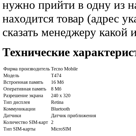
нужно прийти в одну из н
находится товар (адрес ук
сказать менеджеру какой 
Технические характерис
Фирма производитель
Tecno Mobile
Модель
T474
Встроенная память
16 Мб
Оперативная память
8 Мб
Разрешение экрана
240 x 320
Тип дисплея
Retina
Коммуникации
Bluetooth
Датчики
Датчик приближения
Количество SIM-карт
2
Тип SIM-карты
MicroSIM