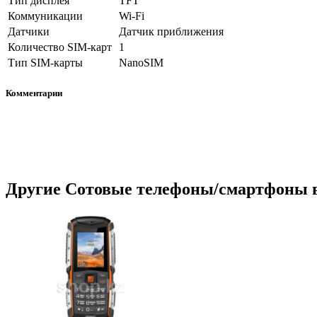
Тип дисплея
TFT
Коммуникации
Wi-Fi
Датчики
Датчик приближения
Количество SIM-карт
1
Тип SIM-карты
NanoSIM
Комментарии
Другие
Сотовые телефоны/смартфоны
в