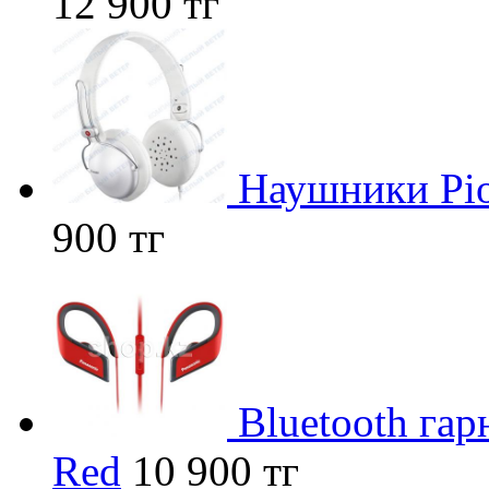
12 900 тг
Наушники Pio
900 тг
Bluetooth га
Red
10 900 тг