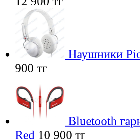
12 900 тг
Наушники Pio
900 тг
Bluetooth га
Red
10 900 тг